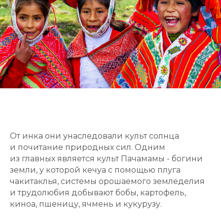
От инка они унаследовали культ солнца
и почитание природных сил. Одним
из главных является культ Пачамамы - богини
земли, у которой кечуа с помощью плуга
чакитаклья, системы орошаемого земледелия
и трудолюбия добывают бобы, картофель,
киноа, пшеницу, ячмень и кукурузу.