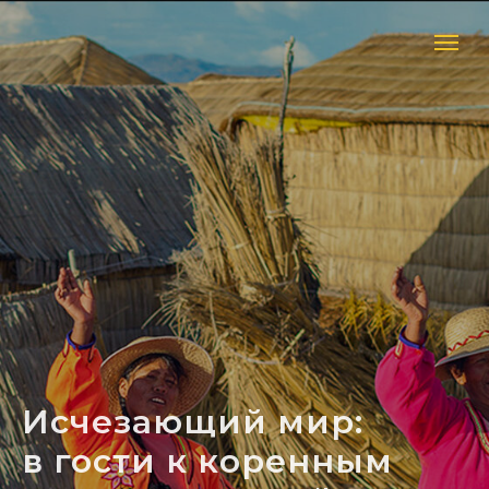
Исчезающий мир:
в
гости к
коренным