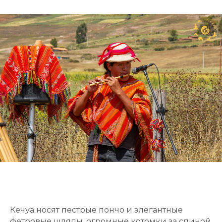
Кечуа носят пестрые пончо и элегантные
фетровые шляпы, огромные котомки за спиной