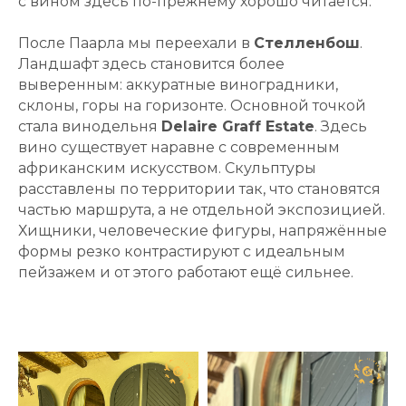
с вином здесь по-прежнему хорошо читается.
После Паарла мы переехали в
Стелленбош
.
Ландшафт здесь становится более
выверенным: аккуратные виноградники,
склоны, горы на горизонте. Основной точкой
стала винодельня
Delaire Graff Estate
. Здесь
вино существует наравне с современным
африканским искусством. Скульптуры
расставлены по территории так, что становятся
частью маршрута, а не отдельной экспозицией.
Хищники, человеческие фигуры, напряжённые
формы резко контрастируют с идеальным
пейзажем и от этого работают ещё сильнее.