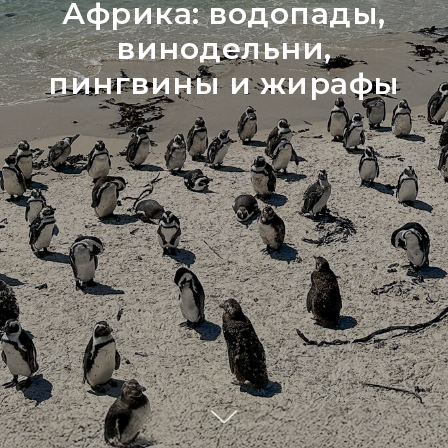
Африка: водопады,
винодельни,
пингвины и жирафы