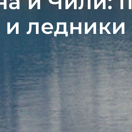
на и Чили: 
и ледники