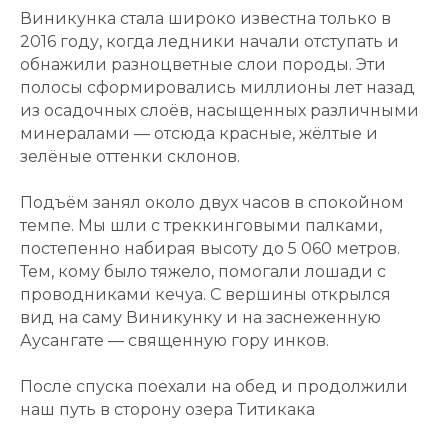
Виникунка стала широко известна только в
2016 году, когда ледники начали отступать и
обнажили разноцветные слои породы. Эти
полосы сформировались миллионы лет назад
из осадочных слоёв, насыщенных различными
минералами — отсюда красные, жёлтые и
зелёные оттенки склонов.
Подъём занял около двух часов в спокойном
темпе. Мы шли с треккинговыми палками,
постепенно набирая высоту до 5 060 метров.
Тем, кому было тяжело, помогали лошади с
проводниками кечуа. С вершины открылся
вид на саму Виникунку и на заснеженную
Аусангате — священную гору инков.
После спуска поехали на обед и продолжили
наш путь в сторону озера Титикака