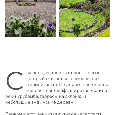
С
вященную долина инков — регион,
который считается колыбелью их
цивилизации. По дороге постепенно
менялся ландшафт: широкая долина
реки Урубамба, террасы на склонах и
небольшие андинские деревни.
Первой в этот день стали круговые террасы