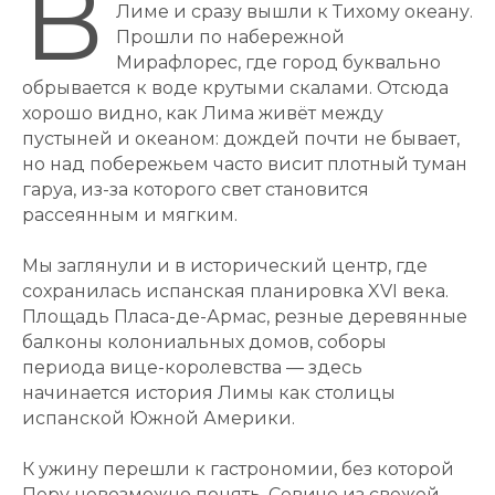
В
Лиме и сразу вышли к Тихому океану.
Прошли по набережной
Мирафлорес, где город буквально
обрывается к воде крутыми скалами. Отсюда
хорошо видно, как Лима живёт между
пустыней и океаном: дождей почти не бывает,
но над побережьем часто висит плотный туман
гаруа, из-за которого свет становится
рассеянным и мягким.
Мы заглянули и в исторический центр, где
сохранилась испанская планировка XVI века.
Площадь Пласа-де-Армас, резные деревянные
балконы колониальных домов, соборы
периода вице-королевства — здесь
начинается история Лимы как столицы
испанской Южной Америки.
К ужину перешли к гастрономии, без которой
Перу невозможно понять. Севиче из свежей