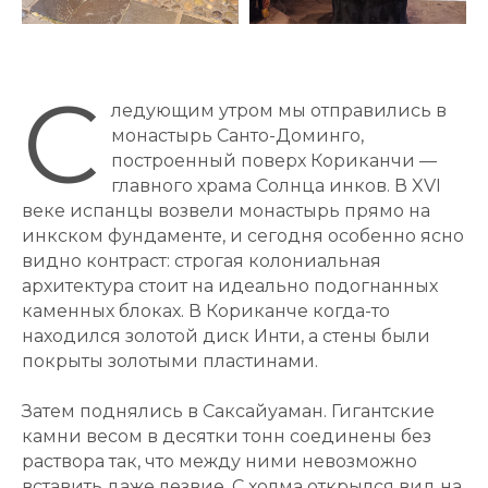
С
ледующим утром мы отправились в
монастырь Санто-Доминго,
построенный поверх Кориканчи —
главного храма Солнца инков. В XVI
веке испанцы возвели монастырь прямо на
инкском фундаменте, и сегодня особенно ясно
видно контраст: строгая колониальная
архитектура стоит на идеально подогнанных
каменных блоках. В Кориканче когда-то
находился золотой диск Инти, а стены были
покрыты золотыми пластинами.
Затем поднялись в Саксайуаман. Гигантские
камни весом в десятки тонн соединены без
раствора так, что между ними невозможно
вставить даже лезвие. С холма открылся вид на