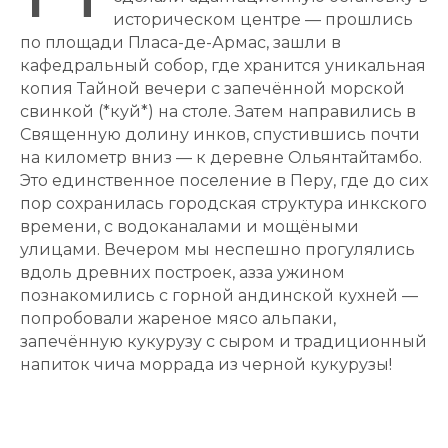
историческом центре — прошлись
по площади Пласа-де-Армас, зашли в
кафедральный собор, где хранится уникальная
копия Тайной вечери с запечённой морской
свинкой (*куй*) на столе. Затем направились в
Священную долину инков, спустившись почти
на километр вниз — к деревне Ольянтайтамбо.
Это единственное поселение в Перу, где до сих
пор сохранилась городская структура инкского
времени, с водоканалами и мощёными
улицами. Вечером мы неспешно прогулялись
вдоль древних построек, азза ужином
познакомились с горной андинской кухней —
попробовали жареное мясо альпаки,
запечённую кукурузу с сыром и традиционный
напиток чича моррада из черной кукурузы!