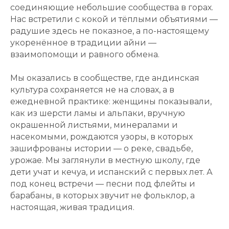
соединяющие небольшие сообщества в горах.
Нас встретили с кокой и тёплыми объятиями —
радушие здесь не показное, а по-настоящему
укоренённое в традиции
айни
—
взаимопомощи и равного обмена.
Мы оказались в сообществе, где андинская
культура сохраняется не на словах, а в
ежедневной практике: женщины показывали,
как из шерсти ламы и альпаки, вручную
окрашенной листьями, минералами и
насекомыми, рождаются узоры, в которых
зашифрованы истории — о реке, свадьбе,
урожае. Мы заглянули в местную школу, где
дети учат и кечуа, и испанский с первых лет. А
под конец встречи — песни под флейты и
барабаны, в которых звучит не фольклор, а
настоящая, живая традиция.