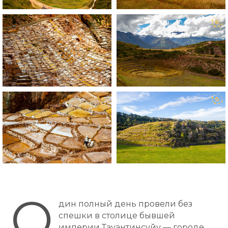
О
дин полный день провели без
спешки в столице бывшей
империи Тауантинсуйу — городе