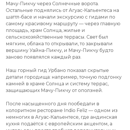
Мачу-Пикчу через Солнечные ворота.
Остальные поднялись от Агуас-Кальентеса на
шаттл-басе и начали экскурсию с гидами по
самому красивому маршруту — через главную
площадь, храм Солнца, жилые и
сельскохозяйственные террасы. Свет был
мягким, облака то открывали, то закрывали
вершину Уайна-Пикчу, и Мачу-Пикчу будто
заново появлялся каждый раз.
Наш горный гид Урбано показал скрытые
детали городища: например, точную подгонку
камней в храме Солнца и систему террас,
защищающих Мачу-Пикчу от оползней.
После насыщенного дня пообедали в
колоритном ресторане Indio Feliz — одном из
немногих в Агуас-Кальентесе, где андинская
кухня подаётся с европейским акцентом, а