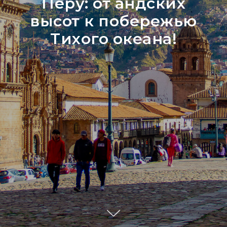
Перу: от андских
высот к побережью
Тихого океана!