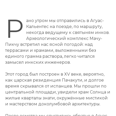
Р
ано утром мы отправились в Агуас-
Кальентес на поезде, по маршруту,
некогда ведущему к святыням инков.
Археологический комплекс Мачу-
Пикчу встретил нас ясной погодой: над
террасами и храмами, выложенными без
единого грамма раствора, легко читался
замысел инкских инженеров.
Этот город был построен в XV веке, вероятно,
как царская резиденция Пачакути, и долгое
время скрывался от испанцев. Мы прошли по
центральной площади, увидели храм Солнца и
жилые кварталы знати, окружённые мистикой
и мастерством доколумбовой архитектуры.
После осмотра мы спустились обратно в Агуас-