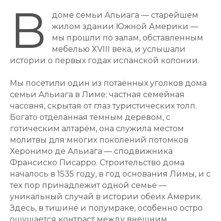
В
доме семьи Альиага — старейшем
жилом здании Южной Америки —
мы прошли по залам, обставленным
мебелью XVIII века, и услышали
истории о первых годах испанской колонии.
Мы посетили один из потаённых уголков дома
семьи Альиага в Лиме: частная семейная
часовня, скрытая от глаз туристических толп.
Богато отделанная тёмным деревом, с
готическим алтарём, она служила местом
молитвы для многих поколений потомков
Херонимо де Альиага — сподвижника
Франсиско Писарро. Строительство дома
началось в 1535 году, в год основания Лимы, и с
тех пор принадлежит одной семье —
уникальный случай в истории обеих Америк.
Здесь, в тишине и полумраке, особенно остро
ощущается контраст между внешним