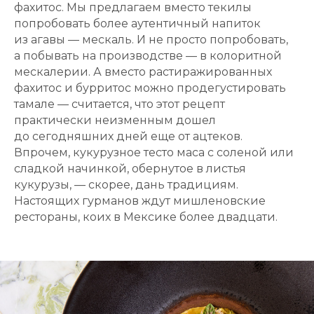
фахитос. Мы предлагаем вместо текилы
попробовать более аутентичный напиток
из агавы — мескаль. И не просто попробовать,
а побывать на производстве — в колоритной
мескалерии. А вместо растиражированных
фахитос и бурритос можно продегустировать
тамале — считается, что этот рецепт
практически неизменным дошел
до сегодняшних дней еще от ацтеков.
Впрочем, кукурузное тесто маса с соленой или
сладкой начинкой, обернутое в листья
кукурузы, — скорее, дань традициям.
Настоящих гурманов ждут мишленовские
рестораны, коих в Мексике более двадцати.