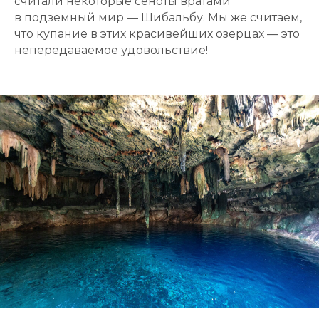
считали некоторые сеноты вратами
в подземный мир — Шибальбу. Мы же считаем,
что купание в этих красивейших озерцах — это
непередаваемое удовольствие!