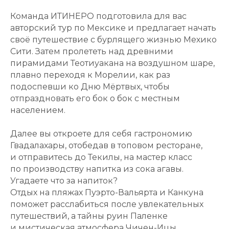
Команда ИТИНЕРО подготовила для вас
авторский тур по Мексике и предлагает начать
своё путешествие с бурлящего жизнью Мехико
Сити. Затем пролететь над древними
пирамидами Теотиуакана на воздушном шаре,
плавно переходя к Морелии, как раз
подоспевши ко Дню Мёртвых, чтобы
отпраздновать его бок о бок с местным
населением.
Далее вы откроете для себя гастрономию
Гвадалахары, отобедав в топовом ресторане,
и отправитесь до Текилы, на мастер класс
по производству напитка из сока агавы.
Угадаете что за напиток?
Отдых на пляжах Пуэрто-Вальярта и Канкуна
поможет расслабиться после увлекательных
путешествий, а тайны руин Паленке
и мистическая атмосфера Чичен-Ицы