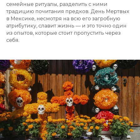
семейные ритуалы, разделить с ними
традицию почитания предков. День Мертвых
в Мексике, несмотря на всю его загробную
атрибутику, славит жизнь — и это точно один
из опытов, которые стоит пропустить через
себя.