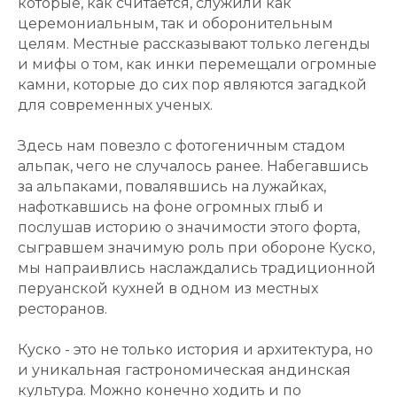
которые, как считается, служили как
церемониальным, так и оборонительным
целям. Местные рассказывают только легенды
и мифы о том, как инки перемещали огромные
камни, которые до сих пор являются загадкой
для современных ученых.
Здесь нам повезло с фотогеничным стадом
альпак, чего не случалось ранее. Набегавшись
за альпаками, повалявшись на лужайках,
нафоткавшись на фоне огромных глыб и
послушав историю о значимости этого форта,
сыгравшем значимую роль при обороне Куско,
мы напраивлись наслаждались традиционной
перуанской кухней в одном из местных
ресторанов.
Куско - это не только история и архитектура, но
и уникальная гастрономическая андинская
культура. Можно конечно ходить и по