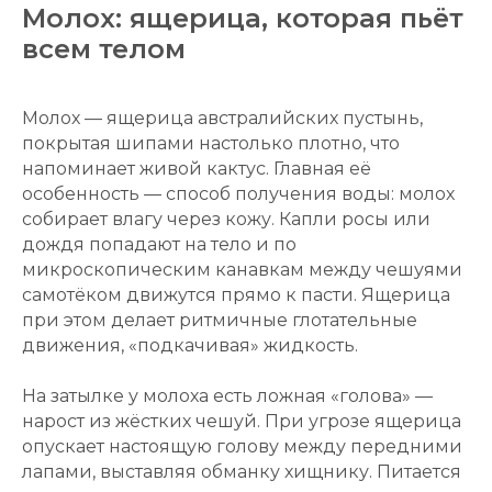
Молох: ящерица, которая пьёт
всем телом
Молох — ящерица австралийских пустынь,
покрытая шипами настолько плотно, что
напоминает живой кактус. Главная её
особенность — способ получения воды: молох
собирает влагу через кожу. Капли росы или
дождя попадают на тело и по
микроскопическим канавкам между чешуями
самотёком движутся прямо к пасти. Ящерица
при этом делает ритмичные глотательные
движения, «подкачивая» жидкость.
На затылке у молоха есть ложная «голова» —
нарост из жёстких чешуй. При угрозе ящерица
опускает настоящую голову между передними
лапами, выставляя обманку хищнику. Питается