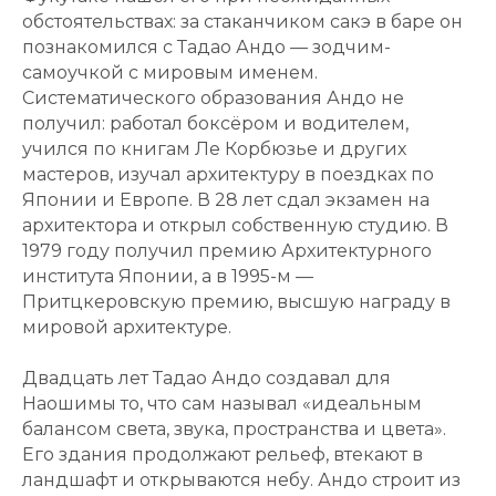
обстоятельствах: за стаканчиком сакэ в баре он
познакомился с Тадао Андо — зодчим-
самоучкой с мировым именем.
Систематического образования Андо не
получил: работал боксёром и водителем,
учился по книгам Ле Корбюзье и других
мастеров, изучал архитектуру в поездках по
Японии и Европе. В 28 лет сдал экзамен на
архитектора и открыл собственную студию. В
1979 году получил премию Архитектурного
института Японии, а в 1995-м —
Притцкеровскую премию, высшую награду в
мировой архитектуре.
Двадцать лет Тадао Андо создавал для
Наошимы то, что сам называл «идеальным
балансом света, звука, пространства и цвета».
Его здания продолжают рельеф, втекают в
ландшафт и открываются небу. Андо строит из