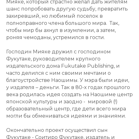
Мияке, который страстно желал дать жителям
шанс попробовать другую судьбу, превратить
захиревший, но любимый поселок в
полноправного члена большого мира. Так,
чтобы мир бы ахнул в изумлении, а затем,
роняя чемоданы, устремился в гости.
Господин Мияке дружил с господином
Фукутаке, руководителем крупного
издательского дома Fukutake Publishing, и
часто делился с ним своими мечтами о
благоустройстве Наошимы. У мэра были идеи,
у издателя – деньги. Так в 80-х годах прошлого
века родилась идея создать на Наошиме центр
японской культуры и заодно - мировой (!)
образовательный центр, где дети всего мира
могли бы обмениваться идеями и знаниями.
Окончательно проект осуществил сын
Фукутаке - Соитиро Фукутаке, издатель и