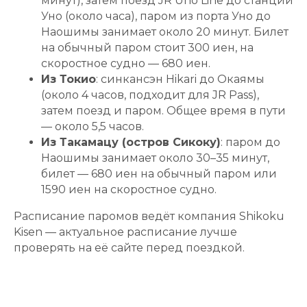
минут), затем поезд JR Uno Line до станции
Уно (около часа), паром из порта Уно до
Наошимы занимает около 20 минут. Билет
на обычный паром стоит 300 иен, на
скоростное судно — 680 иен.
Из Токио
: синкансэн Hikari до Окаямы
(около 4 часов, подходит для JR Pass),
затем поезд и паром. Общее время в пути
— около 5,5 часов.
Из Такамацу (остров Сикоку)
: паром до
Наошимы занимает около 30–35 минут,
билет — 680 иен на обычный паром или
1590 иен на скоростное судно.
Расписание паромов ведёт компания Shikoku
Kisen — актуальное расписание лучше
проверять на её сайте перед поездкой.